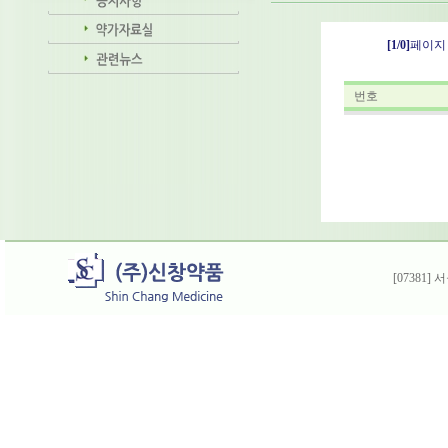
[1/0]
페이지
번호
[07381]